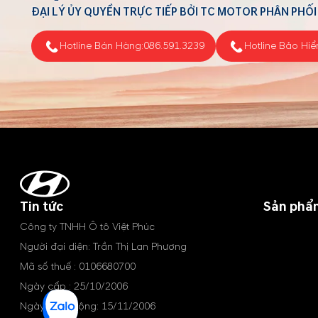
ĐẠI LÝ ỦY QUYỀN TRỰC TIẾP BỞI TC MOTOR PHÂN PHỐI
Hotline Bán Hàng:
086.591.3239
Hotline Bảo Hiể
Tin tức
Sản phẩ
Công ty TNHH Ô tô Việt Phúc
Người đại diện: Trần Thị Lan Phương
Mã số thuế : 0106680700
Ngày cấp : 25/10/2006
Ngày hoạt động: 15/11/2006