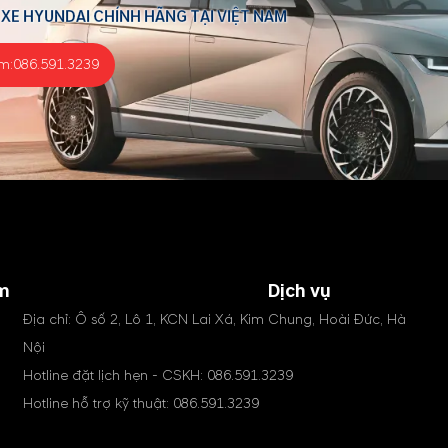
 XE HYUNDAI CHÍNH HÃNG TẠI VIỆT NAM
m:
086.591.3239
m
Dịch vụ
Địa chỉ: Ô số 2, Lô 1, KCN Lai Xá, Kim Chung, Hoài Đức, Hà
Nội
Hotline đặt lịch hẹn - CSKH:
086.591.3239
Hotline hỗ trợ kỹ thuật:
086.591.3239