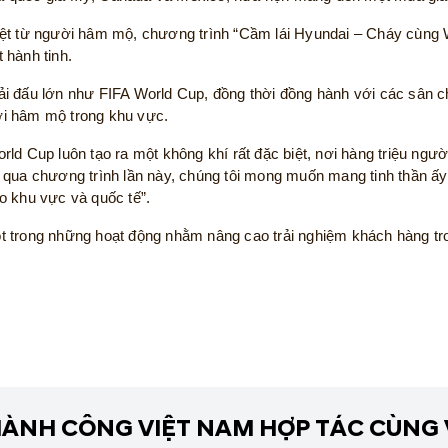
ệt từ người hâm mộ, chương trình “Cầm lái Hyundai – Cháy cùng W
 hành tinh.
ải đấu lớn như FIFA World Cup, đồng thời đồng hành với các sân 
ời hâm mộ trong khu vực.
ld Cup luôn tạo ra một không khí rất đặc biệt, nơi hàng triệu ng
 qua chương trình lần này, chúng tôi mong muốn mang tinh thần ấy
o khu vực và quốc tế”.
 trong những hoạt động nhằm nâng cao trải nghiệm khách hàng tro
ÀNH CÔNG VIỆT NAM HỢP TÁC CÙNG 