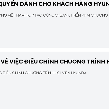
 QUYỀN DÀNH CHO KHÁCH HÀNG HYU
NG VIỆT NAM HỢP TÁC CÙNG VPBANK TRIỂN KHAI CHƯƠNG
VỀ VIỆC ĐIỀU CHỈNH CHƯƠNG TRÌNH 
C ĐIỀU CHỈNH CHƯƠNG TRÌNH HỘI VIÊN HYUNDAI