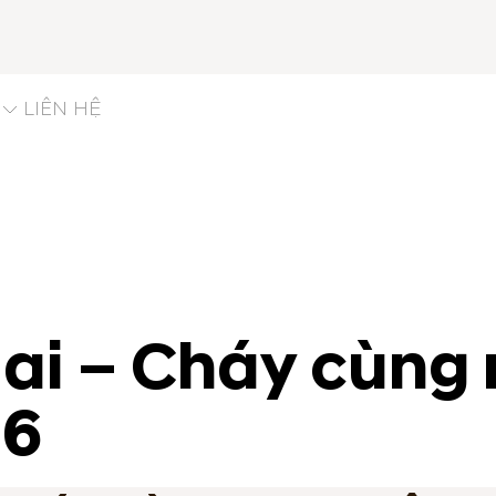
LIÊN HỆ
ai – Cháy cùng 
26