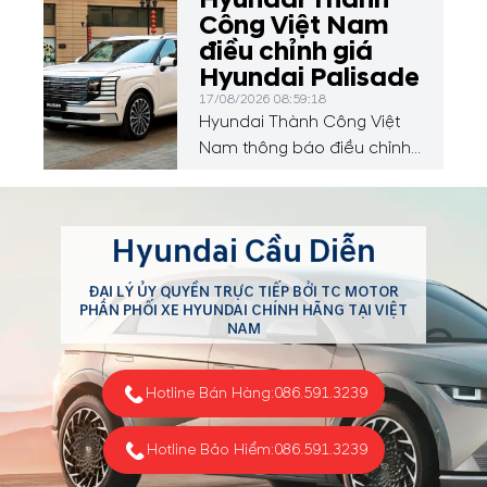
Hyundai Thành
Công Việt Nam
điều chỉnh giá
Hyundai Palisade
17/08/2026 08:59:18
Hyundai Thành Công Việt
Nam thông báo điều chỉnh
giá Hyundai Palisade
Hyundai Cầu Diễn
ĐẠI LÝ ỦY QUYỀN TRỰC TIẾP BỞI TC MOTOR
PHÂN PHỐI XE HYUNDAI CHÍNH HÃNG TẠI VIỆT
NAM
Hotline Bán Hàng:
086.591.3239
Hotline Bảo Hiểm:
086.591.3239