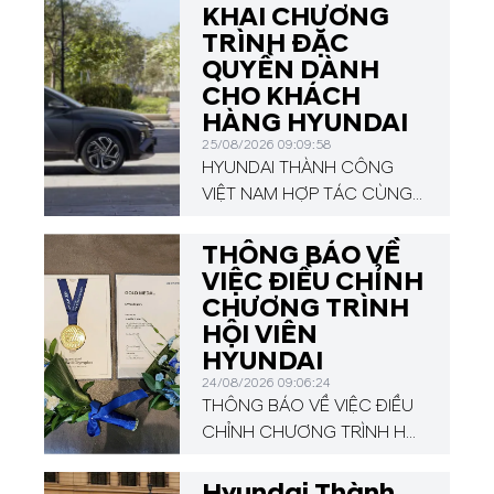
KHAI CHƯƠNG
TRÌNH ĐẶC
QUYỀN DÀNH
CHO KHÁCH
HÀNG HYUNDAI
25/08/2026 09:09:58
HYUNDAI THÀNH CÔNG
VIỆT NAM HỢP TÁC CÙNG
VPBANK TRIỂN KHAI
CHƯƠNG TRÌNH ĐẶC
THÔNG BÁO VỀ
QUYỀN DÀNH CHO KHÁCH
VIỆC ĐIỀU CHỈNH
HÀNG HYUNDAI
CHƯƠNG TRÌNH
HỘI VIÊN
HYUNDAI
24/08/2026 09:06:24
THÔNG BÁO VỀ VIỆC ĐIỀU
CHỈNH CHƯƠNG TRÌNH HỘI
VIÊN HYUNDAI