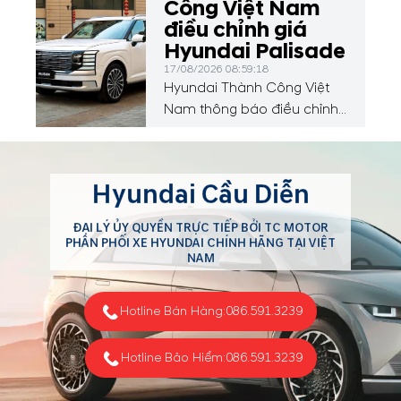
Công Việt Nam
điều chỉnh giá
Hyundai Palisade
17/08/2026 08:59:18
Hyundai Thành Công Việt
Nam thông báo điều chỉnh
giá Hyundai Palisade
Hyundai Cầu Diễn
ĐẠI LÝ ỦY QUYỀN TRỰC TIẾP BỞI TC MOTOR
PHÂN PHỐI XE HYUNDAI CHÍNH HÃNG TẠI VIỆT
NAM
Hotline Bán Hàng:
086.591.3239
Hotline Bảo Hiểm:
086.591.3239