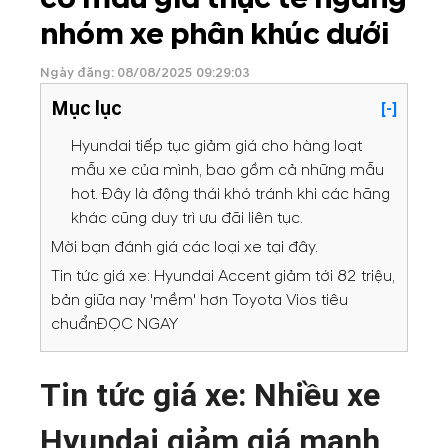
nhóm xe phân khúc dưới
Ngày đăng: 08/08/2025 09:29:03
Mục lục
[-]
Hyundai tiếp tục giảm giá cho hàng loạt
mẫu xe của mình, bao gồm cả những mẫu
hot. Đây là động thái khó tránh khi các hãng
khác cũng duy trì ưu đãi liên tục.
Mời bạn đánh giá các loại xe tại đây.
Tin tức giá xe: Hyundai Accent giảm tới 82 triệu,
bản giữa nay 'mềm' hơn Toyota Vios tiêu
chuẩnĐỌC NGAY
Tin tức giá xe: Nhiều xe
Hyundai giảm giá mạnh,