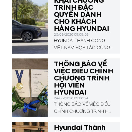
KHAI CHƯƠNG
TRÌNH ĐẶC
QUYỀN DÀNH
CHO KHÁCH
HÀNG HYUNDAI
25/08/2026 09:09:58
HYUNDAI THÀNH CÔNG
VIỆT NAM HỢP TÁC CÙNG
VPBANK TRIỂN KHAI
CHƯƠNG TRÌNH ĐẶC
THÔNG BÁO VỀ
QUYỀN DÀNH CHO KHÁCH
VIỆC ĐIỀU CHỈNH
HÀNG HYUNDAI
CHƯƠNG TRÌNH
HỘI VIÊN
HYUNDAI
24/08/2026 09:06:24
THÔNG BÁO VỀ VIỆC ĐIỀU
CHỈNH CHƯƠNG TRÌNH HỘI
VIÊN HYUNDAI
Hyundai Thành