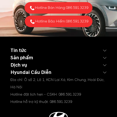
Hotline Bán Hàng:
086.591.3239
Hotline Bảo Hiểm:
086.591.3239
Tin tức
Sản phẩm
Dịch vụ
Hyundai Cầu Diễn
Địa chỉ: Ô số 2, Lô 1, KCN Lai Xá, Kim Chung, Hoài Đức,
Hà Nội
Hotline đặt lịch hẹn - CSKH:
086.591.3239
Hotline hỗ trợ kỹ thuật:
086.591.3239