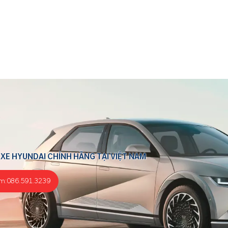
 XE HYUNDAI CHÍNH HÃNG TẠI VIỆT NAM
m:
086.591.3239