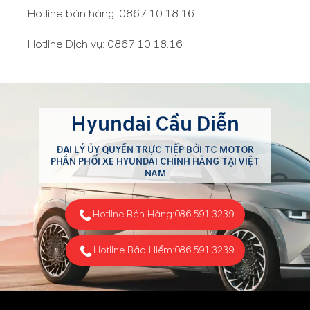
Hotline bán hàng:
0867.10.18.16
Hotline Dịch vụ:
0867.10.18.16
Hyundai Cầu Diễn
ĐẠI LÝ ỦY QUYỀN TRỰC TIẾP BỞI TC MOTOR
PHÂN PHỐI XE HYUNDAI CHÍNH HÃNG TẠI VIỆT
NAM
Hotline Bán Hàng:
086.591.3239
Hotline Bảo Hiểm:
086.591.3239