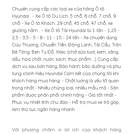
Chuyên cung cấp các loại xe của hãng Ô tô
Hyundai : - Xe Ô tô Du Lịch: 5 chỗ, 6 chỗ, 7 chỗ, 9
chỗ - Xe Ô tô Khách: 29 chỗ, 45 chỗ, 47 chỗ, xe
giường nằm... - Xe Ô tô Tải Hyundai từ 1 tấn - 1,25 -
2,5 - 3,5 - 5 - 8 - 11 - 15 - 24 tấn - Xe chuyên dùng:
Cứu Thương, Chuyển Tiền, Đông Lạnh, Tải Cẩu, Trộn
Bê Tông, Ben Tự Đổ, Xitec (chở sữa tươi, kem, xăng,
dầu, hóa chất, nước sạch, thực phẩm ...) Cung cấp
dịch vụ sau bán hàng, Bảo hành, bảo dưỡng và phụ
tùng chính hiệu Hyundai Cam kết của chúng tôi khi
khách hàng mua hàng: - Chất lượng là yếu tố quan
trọng nhất - Nhiều chủng loại, nhiều mẫu mã - Sản
phẩm được phân phối chính hãng - Giá tốt nhất -
Phục vụ nhiệt tình chu đáo - Hỗ trợ mua xe trả góp,
làm thủ tục ngân hàng nhanh.
Với phương châm vì lợi ích của khách hàng,