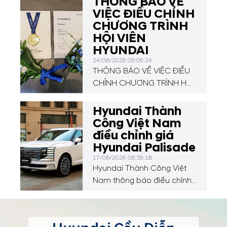
THÔNG BÁO VỀ
QUYỀN DÀNH CHO KHÁCH
VIỆC ĐIỀU CHỈNH
HÀNG HYUNDAI
CHƯƠNG TRÌNH
HỘI VIÊN
HYUNDAI
24/08/2026 09:06:24
THÔNG BÁO VỀ VIỆC ĐIỀU
CHỈNH CHƯƠNG TRÌNH HỘI
VIÊN HYUNDAI
Hyundai Thành
Công Việt Nam
điều chỉnh giá
Hyundai Palisade
17/08/2026 08:59:18
Hyundai Thành Công Việt
Nam thông báo điều chỉnh
giá Hyundai Palisade