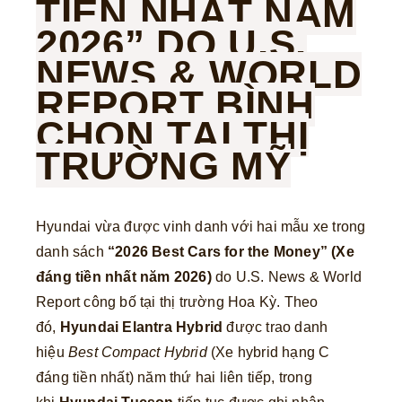
TIỀN NHẤT NĂM
2026” DO U.S.
NEWS & WORLD
REPORT BÌNH
CHỌN TẠI THỊ
TRƯỜNG MỸ
Hyundai vừa được vinh danh với hai mẫu xe trong
danh sách
“2026 Best Cars for the Money” (Xe
đáng tiền nhất năm 2026)
do U.S. News & World
Report công bố tại thị trường Hoa Kỳ. Theo
đó,
Hyundai Elantra Hybrid
được trao danh
hiệu
Best Compact Hybrid
(Xe hybrid hạng C
đáng tiền nhất) năm thứ hai liên tiếp, trong