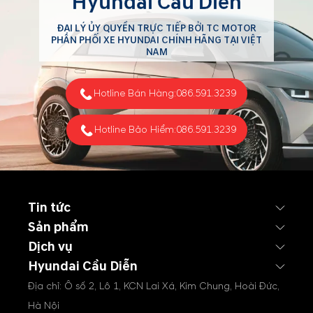
Hyundai Cầu Diễn
ĐẠI LÝ ỦY QUYỀN TRỰC TIẾP BỞI TC MOTOR
PHÂN PHỐI XE HYUNDAI CHÍNH HÃNG TẠI VIỆT
NAM
Hotline Bán Hàng:
086.591.3239
Hotline Bảo Hiểm:
086.591.3239
Tin tức
Sản phẩm
Dịch vụ
Hyundai Cầu Diễn
Địa chỉ: Ô số 2, Lô 1, KCN Lai Xá, Kim Chung, Hoài Đức,
Hà Nội