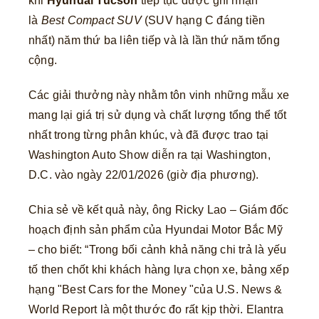
khi
Hyundai Tucson
tiếp tục được ghi nhận
là
Best Compact SUV
(SUV hạng C đáng tiền
nhất) năm thứ ba liên tiếp và là lần thứ năm tổng
cộng.
Các giải thưởng này nhằm tôn vinh những mẫu xe
mang lại giá trị sử dụng và chất lượng tổng thể tốt
nhất trong từng phân khúc, và đã được trao tại
Washington Auto Show diễn ra tại Washington,
D.C. vào ngày 22/01/2026 (giờ địa phương).
Chia sẻ về kết quả này, ông Ricky Lao – Giám đốc
hoạch định sản phẩm của Hyundai Motor Bắc Mỹ
– cho biết: “Trong bối cảnh khả năng chi trả là yếu
tố then chốt khi khách hàng lựa chọn xe, bảng xếp
hạng "Best Cars for the Money "của U.S. News &
World Report là một thước đo rất kịp thời. Elantra