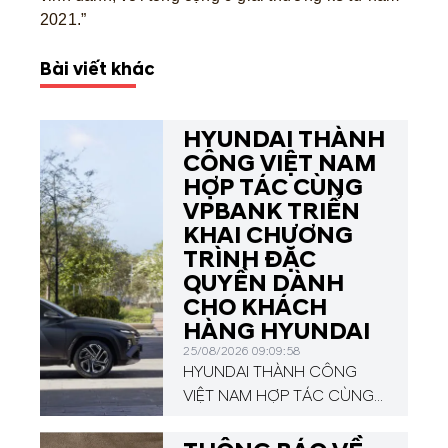
2021.”
Bài viết khác
HYUNDAI THÀNH
CÔNG VIỆT NAM
HỢP TÁC CÙNG
VPBANK TRIỂN
KHAI CHƯƠNG
TRÌNH ĐẶC
QUYỀN DÀNH
CHO KHÁCH
HÀNG HYUNDAI
25/08/2026 09:09:58
HYUNDAI THÀNH CÔNG
VIỆT NAM HỢP TÁC CÙNG
VPBANK TRIỂN KHAI
CHƯƠNG TRÌNH ĐẶC