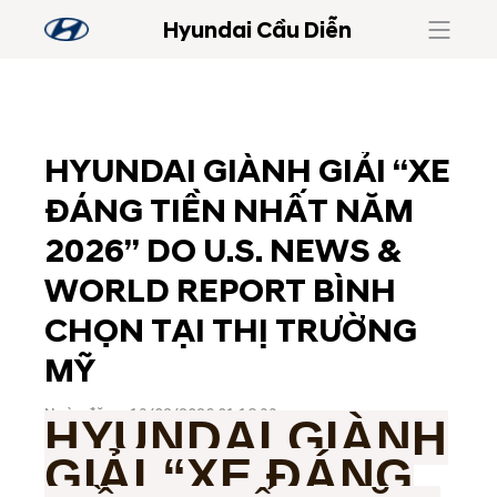
Hyundai Cầu Diễn
HYUNDAI GIÀNH GIẢI “XE
ĐÁNG TIỀN NHẤT NĂM
2026” DO U.S. NEWS &
WORLD REPORT BÌNH
CHỌN TẠI THỊ TRƯỜNG
MỸ
Ngày đăng: 13/02/2026 01:18:33
HYUNDAI GIÀNH
GIẢI “XE ĐÁNG