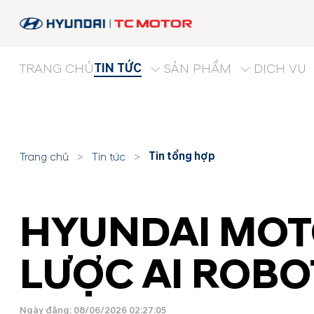
TIN TỨC
TRANG CHỦ
SẢN PHẨM
DỊCH VỤ
Tin tổng hợp
Trang chủ
>
Tin tức
>
HYUNDAI MOT
LƯỢC AI ROBO
Ngày đăng: 08/06/2026 02:27:05