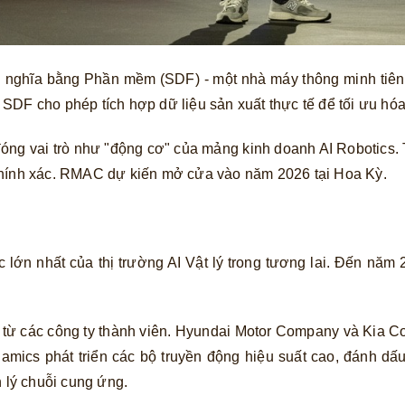
 nghĩa bằng Phần mềm (SDF) - một nhà máy thông minh tiên 
n SDF cho phép tích hợp dữ liệu sản xuất thực tế để tối ưu hóa
ng vai trò như "động cơ" của mảng kinh doanh AI Robotics. T
 chính xác. RMAC dự kiến mở cửa vào năm 2026 tại Hoa Kỳ.
lớn nhất của thị trường AI Vật lý trong tương lai. Đến năm 2
ừ các công ty thành viên. Hyundai Motor Company và Kia Cor
ics phát triển các bộ truyền động hiệu suất cao, đánh dấu 
n lý chuỗi cung ứng.