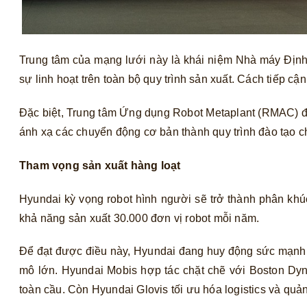
Trung tâm của mạng lưới này là khái niệm Nhà máy Định
sự linh hoạt trên toàn bộ quy trình sản xuất. Cách tiếp cậ
Đặc biệt, Trung tâm Ứng dụng Robot Metaplant (RMAC) đó
ánh xạ các chuyển động cơ bản thành quy trình đào tạo
Tham vọng sản xuất hàng loạt
Hyundai kỳ vọng robot hình người sẽ trở thành phân khúc 
khả năng sản xuất 30.000 đơn vị robot mỗi năm.
Để đạt được điều này, Hyundai đang huy động sức mạnh t
mô lớn. Hyundai Mobis hợp tác chặt chẽ với Boston Dynam
toàn cầu. Còn Hyundai Glovis tối ưu hóa logistics và quả