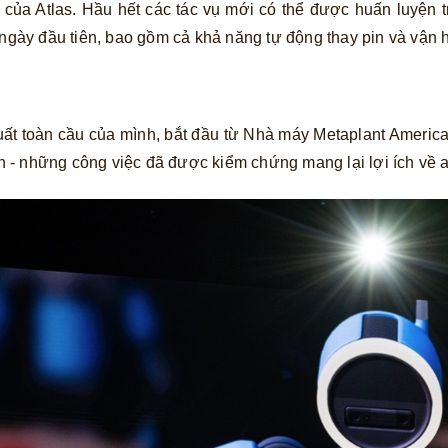
ủa Atlas. Hầu hết các tác vụ mới có thể được huấn luyện t
 ngày đầu tiên, bao gồm cả khả năng tự động thay pin và vận h
uất toàn cầu của mình, bắt đầu từ Nhà máy Metaplant Ameri
iện - những công việc đã được kiểm chứng mang lại lợi ích về 