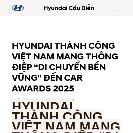
Hyundai Cầu Diễn
HYUNDAI THÀNH CÔNG
VIỆT NAM MANG THÔNG
ĐIỆP “DI CHUYỂN BỀN
VỮNG” ĐẾN CAR
AWARDS 2025
Ngày đăng: 15/01/2026 04:30:34
HYUNDAI
THÀNH CÔNG
VIỆT NAM MANG