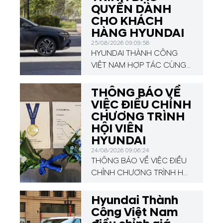
QUYỀN DÀNH
CHO KHÁCH
HÀNG HYUNDAI
25/08/2026 09:09:58
HYUNDAI THÀNH CÔNG
VIỆT NAM HỢP TÁC CÙNG
VPBANK TRIỂN KHAI
CHƯƠNG TRÌNH ĐẶC
THÔNG BÁO VỀ
QUYỀN DÀNH CHO KHÁCH
VIỆC ĐIỀU CHỈNH
HÀNG HYUNDAI
CHƯƠNG TRÌNH
HỘI VIÊN
HYUNDAI
24/08/2026 09:06:24
THÔNG BÁO VỀ VIỆC ĐIỀU
CHỈNH CHƯƠNG TRÌNH HỘI
VIÊN HYUNDAI
Hyundai Thành
Công Việt Nam