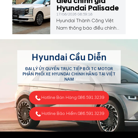
điều chỉnh giá
Hyundai Palisade
17/08/2026 08:59:18
Hyundai Thành Công Việt
Nam thông báo điều chỉnh
giá Hyundai Palisade
Hyundai Cầu Diễn
ĐẠI LÝ ỦY QUYỀN TRỰC TIẾP BỞI TC MOTOR
PHÂN PHỐI XE HYUNDAI CHÍNH HÃNG TẠI VIỆT
NAM
Hotline Bán Hàng:
086.591.3239
Hotline Bảo Hiểm:
086.591.3239